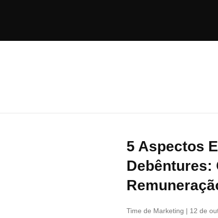
5 Aspectos E
Debêntures: 
Remuneraçã
Time de Marketing
12 de ou