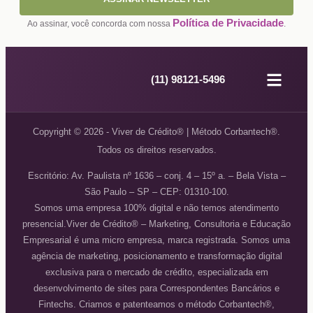
Política de Privacidade
Ao assinar, você concorda com nossa
.
(11) 98121-5496
Sites pers
Site por assin
Blog de Crédito
Copyright © 2026 - Viver de Crédito® | Método Corbantech®.
Todos os direitos reservados.
Escritório: Av. Paulista nº 1636 – conj. 4 – 15º a. – Bela Vista –
São Paulo – SP – CEP: 01310-100.
Somos uma empresa 100% digital e não temos atendimento
presencial.Viver de Crédito® – Marketing, Consultoria e Educação
Empresarial é uma micro empresa, marca registrada. Somos uma
agência de marketing, posicionamento e transformação digital
exclusiva para o mercado de crédito, especializada em
desenvolvimento de sites para Correspondentes Bancários e
Fintechs. Criamos e patenteamos o método Corbantech®,