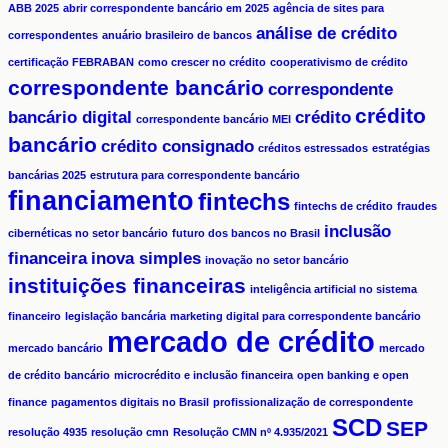
ABB 2025
abrir correspondente bancário em 2025
agência de sites para
análise de crédito
correspondentes
anuário brasileiro de bancos
certificação FEBRABAN
como crescer no crédito
cooperativismo de crédito
correspondente bancário
correspondente
crédito
bancário digital
crédito
correspondente bancário MEI
bancário
crédito consignado
créditos estressados
estratégias
bancárias 2025
estrutura para correspondente bancário
financiamento
fintechs
fintechs de crédito
fraudes
inclusão
cibernéticas no setor bancário
futuro dos bancos no Brasil
financeira
inova simples
inovação no setor bancário
instituições financeiras
inteligência artificial no sistema
financeiro
legislação bancária
marketing digital para correspondente bancário
mercado de crédito
mercado bancário
mercado
de crédito bancário
microcrédito e inclusão financeira
open banking e open
finance
pagamentos digitais no Brasil
profissionalização de correspondente
SCD
SEP
resolução 4935
resolução cmn
Resolução CMN nº 4.935/2021