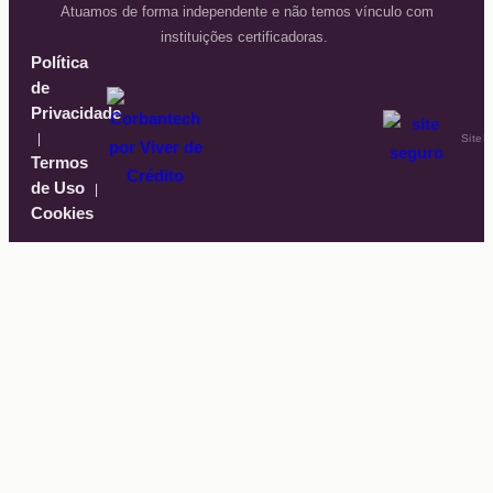
Atuamos de forma independente e não temos vínculo com
instituições certificadoras.
Política
de
Privacidade
|
Site
Termos
de Uso
|
Cookies