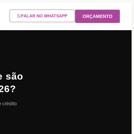
FALAR NO WHATSAPP
ORÇAMENTO
e são
026?
 crédito