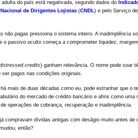
adulta do país está negativada, segundo dados do
Indicad
Nacional de Dirigentes Lojistas
(
CNDL
) e pelo Serviço d
 não pagas pressiona o sistema inteiro. A inadimplência sob
 e o passivo oculto começa a comprometer liquidez, margem
distressed credits
) ganham relevância. O nome pode soar t
 ser pagos nas condições originais.
 há mais de duas décadas como eu, pode estranhar que o t
abulário do mercado de crédito bancário e afins como uma 
no de operações de cobrança, recuperação e inadimplência.
 já compravam dívidas antigas com deságio muito antes de
 mudou, então?