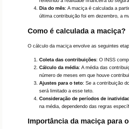
refletindo a realidade financeira do segur
Dia do mês
: A maciça é calculada a part
última contribuição foi em dezembro, a m
Como é calculada a maciça?
O cálculo da maciça envolve as seguintes eta
Coleta das contribuições
: O INSS compi
Cálculo da média
: A média das contribu
número de meses em que houve contribu
Ajustes para o teto
: Se a contribuição d
será limitado a esse teto.
Consideração de períodos de inativida
na média, dependendo das regras específ
Importância da maciça para 