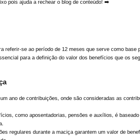
xo pois ajuda a rechear o blog de conteúdo! ➡️
ra referir-se ao período de 12 meses que serve como base p
ssencial para a definição do valor dos benefícios que os s
iça
 um ano de contribuições, onde são consideradas as contrib
fícios, como aposentadorias, pensões e auxílios, é basead
a.
ções regulares durante a maciça garantem um valor de bene