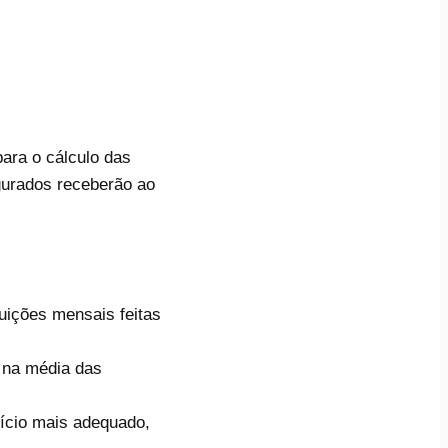
ara o cálculo das
egurados receberão ao
uições mensais feitas
o na média das
fício mais adequado,