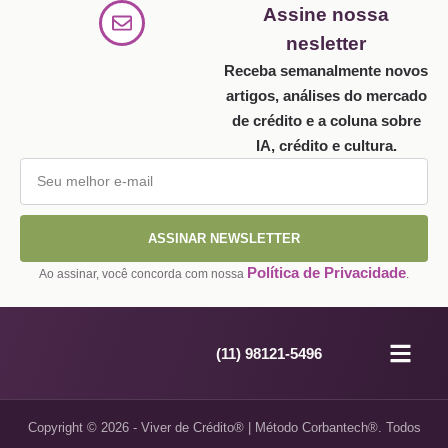
Assine nossa
nesletter
Receba semanalmente novos
artigos, análises do mercado
de crédito e a coluna sobre
IA, crédito e cultura.
ASSINAR NEWSLETTER
Política de Privacidade
Ao assinar, você concorda com nossa
.
(11) 98121-5496
Sites pe
Site por ass
Blog de Crédit
Copyright © 2026 - Viver de Crédito® | Método Corbantech®. Todos