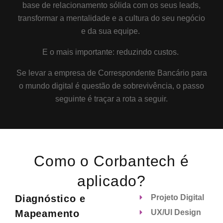
base de relacionamento sólida com os seus leads,
transformar a mentalidade e a cultura do seu negócio
e da sua equipe.
E o mais importante: reduzindo custos.
Se levar a empresa de Correspondente Bancário para
o mundo digital é questão de sobrevivência, o passo
seguinte é traçar a rota a seguir.
Como o Corbantech é
aplicado?
Diagnóstico e
Projeto Digital
Mapeamento
UX/UI Design