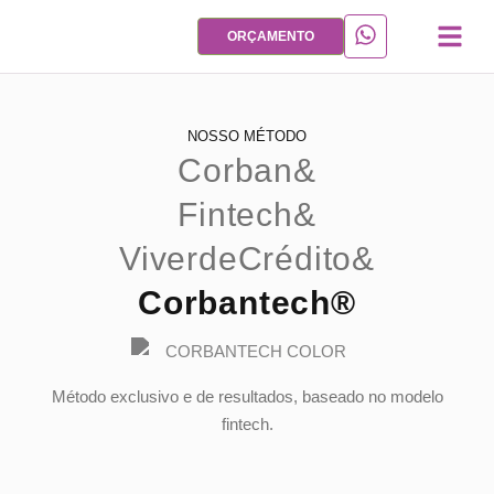
ORÇAMENTO
Quem So
Criação de Sites
Hospedagem de
Blog de Cré
NOSSO MÉTODO
Corban&
Fintech&
ViverdeCrédito&
Corbantech®
Método exclusivo e de resultados, baseado no modelo
fintech.